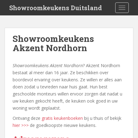
S
Showroomkeukens Duitsland
TOGGLE
k
i
p
t
Showroomkeukens
o
Akzent Nordhorn
m
a
i
Showroomkeukens Akzent Nordhorn
? Akzent Nordhorn
n
bestaat al meer dan 16 jaar. Ze beschikken over
c
boordevol ervaring over keukens. Ze willen er alles aan
o
doen zodat u tevreden naar huis gaat. Hun best
n
geschoolde monteurs willen ervoor zorgen dat nadat u
t
uw keuken gekocht heeft, de keuken ook goed in uw
e
woning wordt geplaatst.
n
t
Ontvang deze
gratis keukenboeken
bij u thuis of bekijk
hier >>>
de goedkoopste nieuwe keukens.