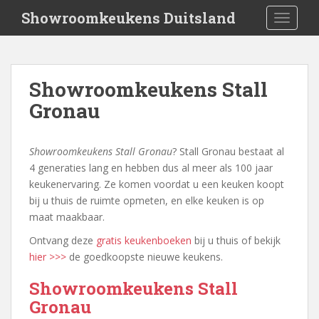
S
Showroomkeukens Duitsland
TOGGLE
k
i
p
t
Showroomkeukens Stall
o
Gronau
m
a
i
Showroomkeukens Stall Gronau
? Stall Gronau bestaat al
n
4 generaties lang en hebben dus al meer als 100 jaar
c
keukenervaring. Ze komen voordat u een keuken koopt
o
bij u thuis de ruimte opmeten, en elke keuken is op
n
maat maakbaar.
t
e
Ontvang deze
gratis keukenboeken
bij u thuis of bekijk
n
hier >>>
de goedkoopste nieuwe keukens.
t
Showroomkeukens Stall
Gronau